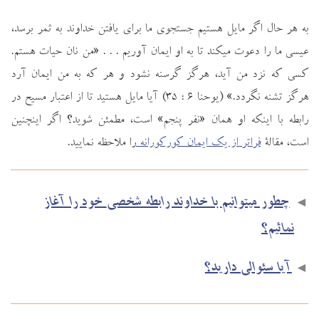
به هر حال اگر مايل هستيم جستجوي ما براي يافتن خداوند به ثمر برسد،
عيسي ما را دعوت ميكند تا به او ايمان آوريم . . . «من نان حيات هستم.
كسي كه نزد من آيد، هرگز گرسنه نشود و هر كه به من ايمان آرد
هرگز تشنه نگردد.» (يوحنا 6 : 35) آيا مايل هستيد تا از اعتبار مسيح در
رابطه با اينكه او همان «نفر پنجم» است، مطمئن شويد؟ اگر اينچنين
است، مقالة
فراتر از يك ايمان كوركورانه
را ملاحظه نماييد.
◄
چطور میتوانیم با خداوند رابطه شخصی خود را آغاز
نمائیم؟
◄
آیا سئوالی دارید؟