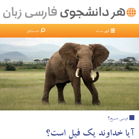
×
فهرست
جستجو
عیسی مسیح؟
آيا خداوند يك فيل است؟