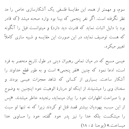
سوم، و مهمتر از همه، اين مقايسة فلسفي يك آشكارسازي خاص را مد
نظر نگرفته است. اگر نفر پنجمي كه بينا بود وارد صحنه ميشد (كه قادر
بود با دليل اثبات نمايد كه قدرت ديد دارد) و ميتوانست فيل را آنگونه
كه هست توصيف نمايد، در اين صورت اين مقايسه و شبيه سازي كاملاً
تغيير ميكرد.
عيسي مسيح كه در ميان تمامي رهبران ديني در طول تاريخ منحصر به فرد
است، ادعا نمود كه چنين «نفر پنجمي» است و به طور قطع خداوند را
آشكار ساخت. بسياري از كساني كه شاهد معجزات عيسي بودند و
سخنان وي را ميشنيدند از اينكه او دربارة الوهيت خود اينچنين به وضوح
و با صراحت اظهارات خود را بيان مينمايد، رنجيده خاطر ميشدند. «پس
از اين سبب، يهوديان بيشتر قصد قتل او كردند زيرا كه نه تنها او سبت
را ميشكست بلكه خدا را نيز پدر خود گفته، خود را مساوي خدا
ميساخت.» (يوحنا 5 : 18)