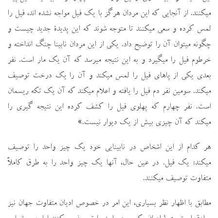
ميكنند. از آنجايي كه اين مردان هرگز با يك فيل مواجه نشده اند، فيل را
لمس كرده و سعي ميكنند تا متوجه شوند كه اين پديدة جديد چيست و
چگونه ميتوان آن را توضيح داد. يكي از اين مردان نابينا چنگ انداخته و
خرطوم فيل را ميگيرد و به اين نتيجه ميرسد كه آن يك مار است. نفر
بعدي يكي از پاهاي فيل را لمس ميكند و آن را يك درخت توصيف
ميكند. سومين نفر دم فيل را يافته و اعلام ميكند كه آن يك تكه ريسمان
است. نفر چهارم كه پهلوي فيل را كشف كرده اين نتيجه گيري را
ميكند كه آن چيزي بيش از يك ديوار نيست.»
هر كدام از اين اشخاص در نابينايي خود يك چيز واحد را توصيف
ميكند: يك فيل. در عين حال، آنها يك چيز واحد را به طرق كاملاً
متفاوت توصيف ميكنند.
مطابق با اظهار نظر بسياري، اين امر در خصوص اديان متفاوت جهان نيز