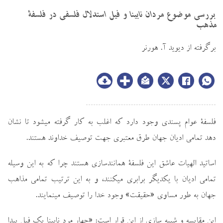
بررسي موضوع مردان نابينا و فيل استدلال فلسفي در فلسفة
مذهب
برگرفته از ديويد آ. هورنر
فلسفة عوام پسندي وجود دارد كه اغلب به كار گرفته ميشود تا نشان
دهد تمامي اديان جهان طرق معتبري جهت توصيف خداوند هستند.
اساتيد الهيات عاشق اين فلسفة همانندسازي هستند چرا كه به اين وسيله
تمامي اديان با يكديگر برابري ميكنند، و به اين ترتيب تمامي مذاهب
جهان به طور مساوي «حقيقت» وجود خدا را توصيف مينمايند.
اين مقايسه و شبيه سازي از اين قرار است: «چهار مرد نابينا يك فيل پيدا