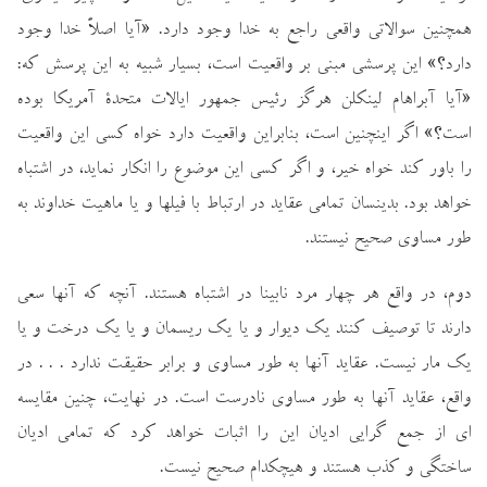
همچنين سوالاتي واقعي راجع به خدا وجود دارد. «آيا اصلاً خدا وجود
دارد؟» اين پرسشي مبني بر واقعيت است، بسيار شبيه به اين پرسش كه:
«آيا آبراهام لينكلن هرگز رئيس جمهور ايالات متحدة آمريكا بوده
است؟» اگر اينچنين است، بنابراين واقعيت دارد خواه كسي اين واقعيت
را باور كند خواه خير، و اگر كسي اين موضوع را انكار نمايد، در اشتباه
خواهد بود. بدينسان تمامي عقايد در ارتباط با فيلها و يا ماهيت خداوند به
طور مساوي صحيح نيستند.
دوم، در واقع هر چهار مرد نابينا در اشتباه هستند. آنچه كه آنها سعي
دارند تا توصيف كنند يك ديوار و يا يك ريسمان و يا يك درخت و يا
يك مار نيست. عقايد آنها به طور مساوي و برابر حقيقت ندارد . . . در
واقع، عقايد آنها به طور مساوي نادرست است. در نهايت، چنين مقايسه
اي از جمع گرايي اديان اين را اثبات خواهد كرد كه تمامي اديان
ساختگي و كذب هستند و هيچكدام صحيح نيست.