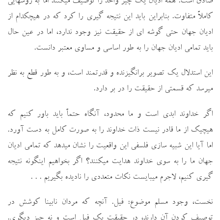
صادق است. همة اديان يك چيز واحد را توصيف ميكنند اما به روشهايي
كاملاً متفاوت. بنابراين بايد اين نتيجه گيري را كرد كه در هيچكدام از
اديان جهان حتي گوشه اي از حقيقت نيز وجود ندارد، اما در عين حال
بايد تمامي اديان جهان را به طور اساسي و مساوي معتبر دانست.
اين استدلال يك تصوير برانگيزنده و قدرتمند است، و به طور قطع به نظر
ميرسد كه قسمتي از حقيقت را در بر دارد.
اگر خداوند ابدي است و ما محدود، آنگاه حتماً بايد باور كنيم كه
هيچيك از ما قادر نيست ذات خداوند را به صورت كامل به دست آورد.
اما آيا اين شبيه سازي فلسفي اين واقعيت را نشان ميدهد كه تمامي اديان
جهان ما را به سوي خداوند هدايت ميكنند؟ اگر بخواهيم اينگونه نتيجه
گيري كنيم، لاجرم ميبايست نكات متعددي را ناديده بگيريم . . .
نخست، وجود مسلم موضوع: فيل. آنچه كه مردان نابينا كوشش در
توصيف كردن آن دارند، در حقيقت يك فيل است و نه چيز ديگري.