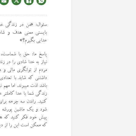
سئوال: «من در زندگي خود
بايستي معني هدف و شاد
خدايي بگيرم؟»
پاسخ ما: حق با شماست، ش
نياز به خدا شادي را در زن
مردم از توانگري مالي و
داشتني كه شايد با تعداد
باشد لذت ميبرند. اما مهم
زندگي شما با خدا كاملتر خ
كنيد. راندن سه چرخه براي 
شود و يك ماشين پورشه بر
پيش خود فكر كنيد كه هر آن
كه ممكن است اين را از دي