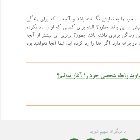
ت خود را به نمايش نگذاشته باشد و آنچه را كه براي زندگي
ش از اين باشد چطور؟ البته براي كساني كه او را رد نكرده
ين زندگي برتري داشته باشد چطور؟ برتري اي بيشتر از آنچه
 دوچرخه دارد. اگر خدا را رد كرده ايد، شما آنجا نخواهيد بود
داوند رابطه شخصی خود را آغاز نمائیم؟
با دیگران سهیم شوید