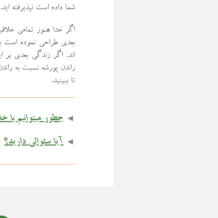
شما داده است نپذيرفته ايد.
اگر خدا هنوز تمامي خلاقي
بعدي طراحي نموده است بي
اند. اگر زندگي بعدي بر ا
راندن پورشه نسبت به راندن
تا ببينيد.
◄
چطور میتوانیم با خ
◄
آیا سئوالی دارید؟