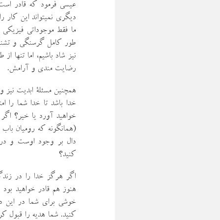
عيسي فرمود كه قادر است 
ما فقط موجوداتي فيزيكي ن
طور كامل گرسنگي و تشنگي
نيز شاد باشيم، اما تنها از
رضايت مندي و آرامش.
همچنين مسئلة ابديت نيز و
خدا باشد تا خدا شما را ا
خواهيد آورد يا خير؟ اگر ا
(همانگونه كه روميان باب 
دال بر وجود اوست و در 
كنيد؟
اگر هرگز خدا را در زندگ
هنوز هم قادر خواهيد بود ت
خوشي براي شما در اين دني
كنيد. شما هديه را قبول كر