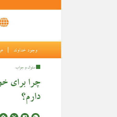
وجود خداوند
|
عی
سئوال و جواب
چرا براي خو
دارم؟