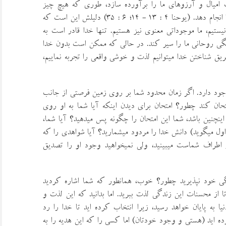
اميال و آرزوهاي ما را برآورده سازد، طوري كه هيچ چيز
ديگري نميتواند اين كار را انجام دهد. (يوحنا 4 : 13 - 14؛ 6 : 35) دليلش اين است كه
يستيم، ما موجوداتي معنوي نيز هستيم. تنها خدا قادر است به
 روحاني ما را سير كند. در حالي كه ممكن است بدون خدا
 طريق شناختن خدا ميتوانيم لذت و خوشي واقعي را تجربه نماييم،
جود دارد. اگر زمان محدود شما بر روي زمين فرصتي از جانب
متحان كند چطور؟ امتحان براي ديدن اينكه آيا شما به او روي
ينچنين باشد، شما اين امتحان را چگونه پس ميدهيد؟ آيا شما،
اول ميگويد) دانش خدا را مردود ميشماريد؟ آيا شواهدي را كه
اطراف شماست ميبينيد، ولي نميخواهيد وجود او را تصديق
ي خود نپذيريد چطور؟ خوب، همانطور كه شما اشاره كرديد
ا از محسنات اين زندگي لذت ببريد. اما بدانيد كه اين لذت و
ا به پايان خواهد رسيد، زيرا انتخاب كرده ايد تا خدا را رد
ده ايد (هستي و وجود خودتان) اما كسي را كه اين هديه را به