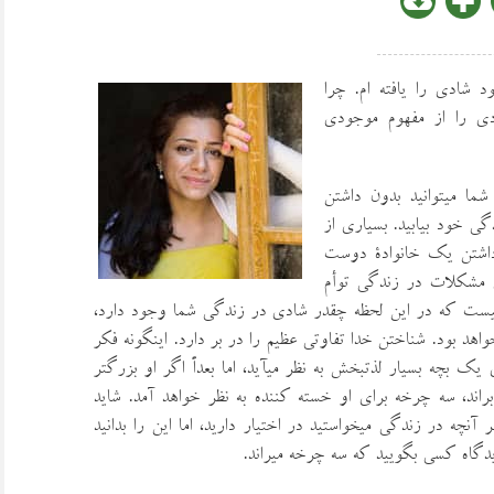
 شادي را يافته ام. چرا
ي را از مفهوم موجودي
ما ميتوانيد بدون داشتن
دگي خود بيابيد. بسياري از
 داشتن يك خانوادة دوست
ي مشكلات در زندگي توأم
 نيست كه در اين لحظه چقدر شادي در زندگي شما وجود دارد،
واهد بود. شناختن خدا تفاوتي عظيم را در بر دارد. اينگونه فكر
يك بچه بسيار لذتبخش به نظر ميآيد، اما بعداً اگر او بزرگتر
اند، سه چرخه براي او خسته كننده به نظر خواهد آمد. شايد
چه در زندگي ميخواستيد در اختيار داريد، اما اين را بدانيد
دگاه كسي بگوييد كه سه چرخه ميراند.