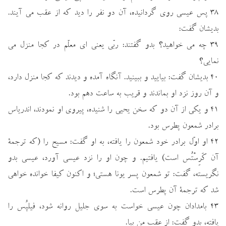
۳۸ پس عيسي روي گردانيده، آن دو نفر را ديد كه از عقب مي آيند.
بديشان گفت:
۳۹ چه مي خواهيد؟ بدو گفتند: ربّي يعني اي معلّم در كجا منزل مي
نمايي؟
۴۰ بديشان گفت: بياييد و ببينيد. آنگاه آمده و ديدند كه كجا منزل دارد،
و آن روز نزد او بماندند و قريب به ساعت دهم بود.
۴۱ و يكي از آن دو كه سخن يحيي را شنيده، پيروي او نمودند، اندرياس
برادر شمعون پطرس بود.
۴۲ او اوّل برادر خود شمعون را يافته، به او گفت: مسيح را (كه ترجمة
آن كَرِسْتُس است) يافتيم. و چون او را نزد عيسي آورد، عيسي بدو
نگريسته، گفت: تو شمعون پسر يونا هستي؛ و اكنون كيفا خوانده خواهي
شد كه ترجمة آن پطرس است.
۴۳ بامدادان چون عيسي خواست به سوي جليل روانه شود، فيلپُس را
يافته، بدو گفت: از عقب من بيا.