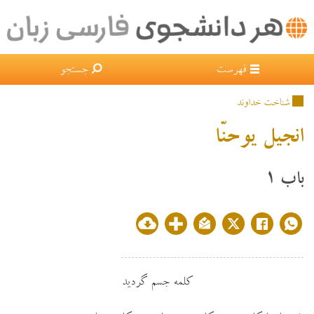
×
فهرست
جستجو
شناخت خداوند
انجيل يوحنّا
باب ۱
كلمه جسم گرديد