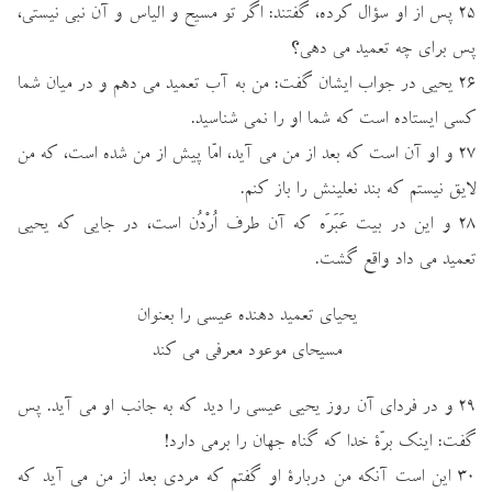
۲۵ پس از او سؤال كرده، گفتند: اگر تو مسيح و الياس و آن نبي نيستي،
پس براي چه تعميد مي دهي؟
۲۶ يحيي در جواب ايشان گفت: من به آب تعميد مي دهم و در ميان شما
كسي ايستاده است كه شما او را نمي شناسيد.
۲۷ و او آن است كه بعد از من مي آيد، امّا پيش از من شده است، كه من
لايق نيستم كه بند نعلينش را باز كنم.
۲۸ و اين در بيت عَبَرَه كه آن طرف اُرْدُن است، در جايي كه يحيي
تعميد مي داد واقع گشت.
يحياي تعميد دهنده عيسي را بعنوان
مسيحاي موعود معرفي مي كند
۲۹ و در فرداي آن روز يحيي عيسي را ديد كه به جانب او مي آيد. پس
گفت: اينك برّة خدا كه گناه جهان را برمي دارد!
۳۰ اين است آنكه من دربارة او گفتم كه مردي بعد از من مي آيد كه