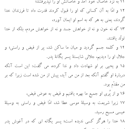
۱۱ به نزد خاصّان خود آمد و خاصّانش او را نپذيرفتند؛
۱۲ و امّا به آن كساني كه او را قبول كردند قدرت داد تا فرزندان خدا
گردند، يعني به هر كه به اسم او ايمان آورد،
۱۳ كه نه خون و نه از خواهش جسد و نه از خواهش مردم، بلكه از خدا
تولّد يافتند.
۱۴ و كلمه جسم گرديد و ميان ما ساكن شد، پر از فيض و راستي؛ و
جلال او را ديديم، جلالي شايستة پسر يگانة پدر.
۱۵ و يحيي بر او شهادت داد و ندا كرده، مي گفت: اين است آنكه
دربارة او گفتم آنكه بعد از من مي آيد، پيش از من شده است زيرا كه بر
من مقدّم بود.
۱۶ و از پُري او جميع ما بهره يافتيم و فيض به عوض فيض،
۱۷ زيرا شريعت به وسيلة موسي عطا شد، امّا فيض و راستي به وسيلة
عيسي مسيح رسيد.
۱۸ خدا را هرگز كسي نديده است؛ پسر يگانه اي كه در آغوش پدر