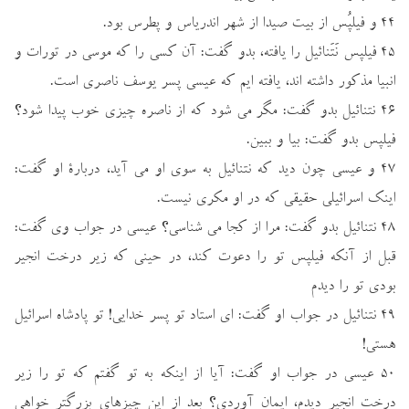
۴۴ و فيلپُس از بيت صيدا از شهر اندرياس و پطرس بود.
۴۵ فيلپس نَتَنائيل را يافته، بدو گفت: آن كسي را كه موسي در تورات و
انبيا مذكور داشته اند، يافته ايم كه عيسي پسر يوسف ناصري است.
۴۶ نتنائيل بدو گفت: مگر مي شود كه از ناصره چيزي خوب پيدا شود؟
فيلپس بدو گفت: بيا و ببين.
۴۷ و عيسي چون ديد كه نتنائيل به سوي او مي آيد، دربارة او گفت:
اينك اسرائيلي حقيقي كه در او مكري نيست.
۴۸ نتنائيل بدو گفت: مرا از كجا مي شناسي؟ عيسي در جواب وي گفت:
قبل از آنكه فيلپس تو را دعوت كند، در حيني كه زير درخت انجير
بودي تو را ديدم
۴۹ نتنائيل در جواب او گفت: اي استاد تو پسر خدايي! تو پادشاه اسرائيل
هستي!
۵۰ عيسي در جواب او گفت: آيا از اينكه به تو گفتم كه تو را زير
درخت انجير ديدم، ايمان آوردي؟ بعد از اين چيزهاي بزرگتر خواهي