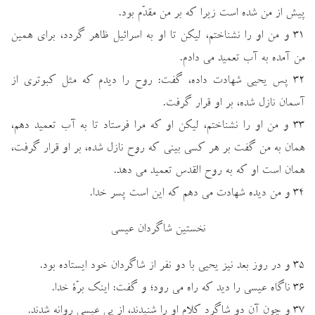
پيش از من شده است زيرا كه بر من مقدّم بود.
۳۱ و من او را نشناختم، ليكن تا او به اسرائيل ظاهر گردد، براي همين
من آمده به آب تعميد مي دادم.
۳۲ پس يحيي شهادت داده، گفت: روح را ديدم كه مثل كبوتري از
آسمان نازل شده، بر او قرار گرفت.
۳۳ و من او را نشناختم، ليكن او كه مرا فرستاد تا به آب تعميد دهم،
همان به من گفت بر هر كسي بيني كه روح نازل شده، بر او قرار گرفت،
همان است او كه به روح القدس تعميد مي دهد.
۳۴ و من ديده شهادت مي دهم كه اين است پسر خدا.
نخستین شاگردان عیسی
۳۵ و در روز بعد نيز يحيي با دو نفر از شاگردان خود ايستاده بود.
۳۶ ناگاه عيسي را ديد كه راه مي رود؛ و گفت: اينك برّة خدا.
۳۷ و چون آن دو شاگرد كلام او را شنيدند، از پي عيسي روانه شدند.