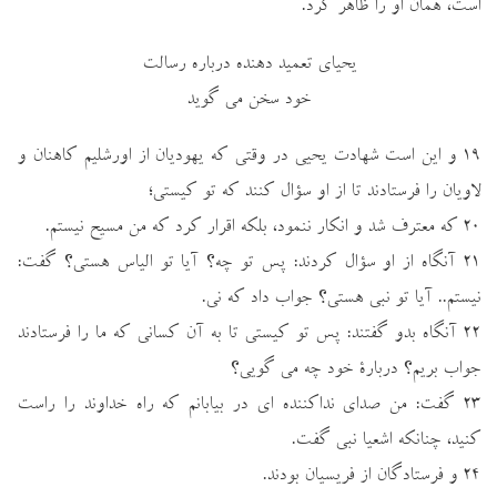
است، همان او را ظاهر كرد.
يحياي تعميد دهنده درباره رسالت
خود سخن مي گويد
۱۹ و اين است شهادت يحيي در وقتي كه يهوديان از اورشليم كاهنان و
لاويان را فرستادند تا از او سؤال كنند كه تو كيستي؛
۲۰ كه معترف شد و انكار ننمود، بلكه اقرار كرد كه من مسيح نيستم.
۲۱ آنگاه از او سؤال كردند: پس تو چه؟ آيا تو الياس هستي؟ گفت:
نيستم.. آيا تو نبي هستي؟ جواب داد كه ني.
۲۲ آنگاه بدو گفتند: پس تو كيستي تا به آن كساني كه ما را فرستادند
جواب بريم؟ دربارة خود چه مي گويي؟
۲۳ گفت: من صداي نداكننده اي در بيابانم كه راه خداوند را راست
كنيد، چنانكه اشعيا نبي گفت.
۲۴ و فرستادگان از فريسيان بودند.