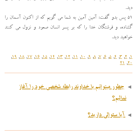
ديد.
۵۱ پس بدو گفت: آمين آمين به شما مي گويم كه از اكنون آسمان را
گشاده، و فرشتگان خدا را كه بر پسر انسان صعود و نزول مي كنند
خواهيد ديد.
,
۱۹
,
۱۸
,
۱۷
,
۱۶
,
۱۵
,
۱۴
,
۱۳
,
۱۲
,
۱۱
,
۱۰
,
۹
,
۸
,
۷
,
۶
,
۵
,
۴
,
۳
,
۲
,
۱
۲۱
,
۲۰
◄
چطور میتوانیم با خداوند رابطه شخصی خود را آغاز
نمائیم؟
◄
آیا سئوالی دارید؟