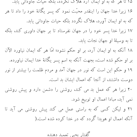
۱۵ تا هر كه به او ايمان آرد هلاك نگردد، بلكه حيات جاوداني يابد.
۱۶ زيرا خدا جهان را اينقدر محبّت نمود كه پسر يگانة خود را داد تا هر
كه به او ايمان آورد، هلاك نگردد بلكه حيات جاوداني يابد.
۱۷ زيرا خدا پسر خود را در جهان نفرستاد تا بر جهان داوري كند، بلكه
تا به وسيلة او جهان نجات يابد.
۱۸ آنكه به او ايمان آرد، بر او حكم نشود؛ امّا هر كه ايمان نياورد الآن
بر او حكم شده است، بجهت آنكه به اسم پسر يگانة خدا ايمان نياورده.
۱۹ و حكم اين است كه نور در جهان آمد و مردم ظلمت را بيشتر از نور
دوست داشتند، از آنجا كه اعمال ايشان بد است.
۲۰ زيرا هر كه عمل بد مي كند، روشني را دشمن دارد و پيش روشني
نمي آيد، مبادا اعمال او توبيخ شود.
۲۱ و ليكن كسي كه به راستي عمل مي كند پيش روشني مي آيد تا
آنكه اعمال او هويدا گردد كه در خدا كرده شده است.(
گفتار يحيي تعميد دهنده