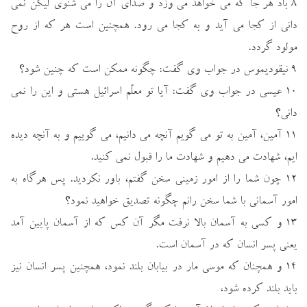
۸ باد هر جا كه مي خواهد مي وزد و صداي آن را مي شنوي ليكن نمي
داني از كجا مي آيد و به كجا مي رود. همچنين است هر كه از روح
مولود گردد.
۹ نيقوديموس در جواب وي گفت: چگونه ممكن است كه چنين شود؟
۱۰ عيسي در جواب وي گفت: آيا تو معلّم اسرائيل هستي و اين را نمي
داني؟
۱۱ آمين، آمين به تو مي گويم آنچه مي دانيم، مي گوييم و به آنچه ديده
ايم، شهادت مي دهيم و شهادت ما را قبول نمي كنيد.
۱۲ چون شما را از امور زميني سخن گفتم، باور نكرديد. پس هرگاه به
امور آسماني با شما سخن رانم چگونه تصديق خواهيد نمود؟
۱۳ و كسي به آسمان بالا نرفت مگر آن كس كه از آسمان پايين آمد
يعني پسر انسان كه در آسمان است.
۱۴ و همچنان كه موسي مار در بيابان بلند نمود، همچنين پسر انسان نيز
بايد بلند كرده شود،