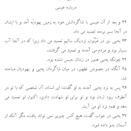
درباره عيسي
۲۲ و بعد از آن عيسي با شاگردانش خود به زمين يهوديّه آمد و با ايشان
در آنجا بسر برده، تعميد مي داد.
۲۳ يحيي نيز در عَيْنُون، نزديك ساليم تعميد مي داد زيرا كه در آنجا آب
بسيار بود و مردم مي آمدند و تعميد مي گرفتند،
۲۴ چونكه يحيي هنوز در زندان حبس نشده بود.
۲۵ آنگاه در خصوص تطهير، در ميان شاگردان يحيي و يهوديان مباحثه
شد.
۲۶ پس به نزد يحيي آمده، به او گفتند: اي استاد، آن شخصي كه با تو در
آنطرف رود اردن بود و تو براي او شهادت دادي، اكنون او تعميد مي
دهد و همه نزد او مي آيند.
۲۷ يحيي در جواب گفت: هيچ كس چيزي نمي تواند يافت، مگر آنكه از
آسمان بدو داده شود.