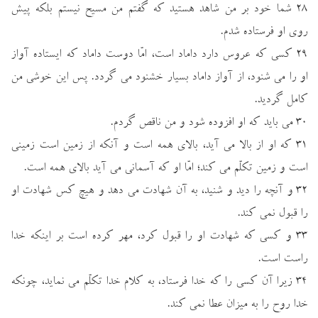
۲۸ شما خود بر من شاهد هستيد كه گفتم من مسيح نيستم بلكه پيش
روي او فرستاده شدم.
۲۹ كسي كه عروس دارد داماد است، امّا دوست داماد كه ايستاده آواز
او را مي شنود، از آواز داماد بسيار خشنود مي گردد. پس اين خوشي من
كامل گرديد.
۳۰ مي بايد كه او افزوده شود و من ناقص گردم.
۳۱ كه او از بالا مي آيد، بالاي همه است و آنكه از زمين است زميني
است و زمين تكلّم مي كند؛ امّا او كه آسماني مي آيد بالاي همه است.
۳۲ و آنچه را ديد و شنيد، به آن شهادت مي دهد و هيچ كس شهادت او
را قبول نمي كند.
۳۳ و كسي كه شهادت او را قبول كرد، مهر كرده است بر اينكه خدا
راست است.
۳۴ زيرا آن كسي را كه خدا فرستاد، به كلام خدا تكلّم مي نمايد، چونكه
خدا روح را به ميزان عطا نمي كند.