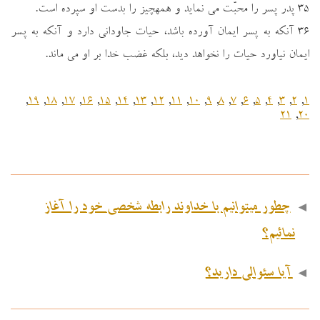
۳۵ پدر پسر را محبّت مي نمايد و همهچيز را بدست او سپرده است.
۳۶ آنكه به پسر ايمان آورده باشد، حيات جاوداني دارد و آنكه به پسر
ايمان نياورد حيات را نخواهد ديد، بلكه غضب خدا بر او مي ماند.
,
۱۹
,
۱۸
,
۱۷
,
۱۶
,
۱۵
,
۱۴
,
۱۳
,
۱۲
,
۱۱
,
۱۰
,
۹
,
۸
,
۷
,
۶
,
۵
,
۴
,
۳
,
۲
,
۱
۲۱
,
۲۰
◄
چطور میتوانیم با خداوند رابطه شخصی خود را آغاز
نمائیم؟
◄
آیا سئوالی دارید؟