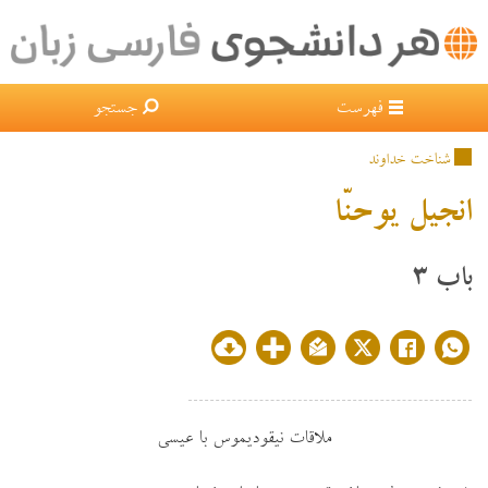
×
فهرست
جستجو
شناخت خداوند
انجيل يوحنّا
باب ۳
ملاقات نيقوديموس با عيسي