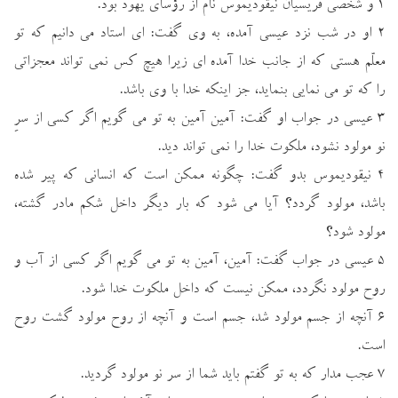
۱ و شخصي فريسيان نيقوديموس نام از رؤساي يهود بود.
۲ او در شب نزد عيسي آمده، به وي گفت: اي استاد مي دانيم كه تو
معلّم هستي كه از جانب خدا آمده اي زيرا هيچ كس نمي تواند معجزاتي
را كه تو مي نمايي بنمايد، جز اينكه خدا با وي باشد.
۳ عيسي در جواب او گفت: آمين آمين به تو مي گويم اگر كسي از سرِ
نو مولود نشود، ملكوت خدا را نمي تواند ديد.
۴ نيقوديموس بدو گفت: چگونه ممكن است كه انساني كه پير شده
باشد، مولود گردد؟ آيا مي شود كه بار ديگر داخل شكم مادر گشته،
مولود شود؟
۵ عيسي در جواب گفت: آمين، آمين به تو مي گويم اگر كسي از آب و
روح مولود نگردد، ممكن نيست كه داخل ملكوت خدا شود.
۶ آنچه از جسم مولود شد، جسم است و آنچه از روح مولود گشت روح
است.
۷ عجب مدار كه به تو گفتم بايد شما از سر نو مولود گرديد.